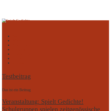
Start
Stöbern
Autor:innen
Gedichte
Umsetzungen
Projekt
Kontakt
Testbeitrag
Das ist ein Beitrag
Veranstaltung: Spielt Gedichte!
Schulgruppen spielen zeitgenössische