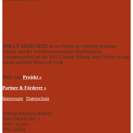
SPIELT GEDICHTE!
ist ein Projekt der Stiftung Brückner-
Kühner und des Schultheaterzentrums Nordhessen in
Zusammenarbeit mit der WELL being Stiftung, dem Offenen Kanal
Kassel und dem Netzwerk Lyrik.
Mehr zum
Projekt »
Partner & Förderer »
Impressum
|
Datenschutz
Stiftung Brückner-Kühner
Hans-Böckler-Str. 5
34121 Kassel
0561-24304