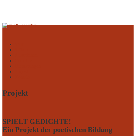
Start
Stöbern
Autor:innen
Gedichte
Umsetzungen
Projekt
Kontakt
Projekt
SPIELT GEDICHTE!
Ein Projekt der poetischen Bildung