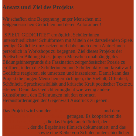
Ansatz und Ziel des Projekts
Wir schaffen eine Begegnung junger Menschen mit
zeitgenössischen Gedichten und deren Autor:innen!
„SPIELT GEDICHTE!“ ermöglicht Schüler:innen
unterschiedlichster Schulformen mit Mitteln des darstellenden Spiels
heutige Gedichte umzusetzen und dabei auch deren Autor:innen
persönlich in Workshops zu begegnen. Ziel dieses Projekts der
Poetischen Bildung ist es, jungen Menschen unabhängig des
Bildungshintergrunds die Faszination zeitgenössischer Poesie zu
eröffnen, indem die Schülerinnen und Schüler aktiv und kreativ auf
Gedichte reagieren, sie umsetzen und inszenieren. Damit kann das
Projekt die jungen Menschen ermächtigen, die Vielfalt, Offenheit,
Schönheit, Sprachsensibilität und kritische Kraft poetischer Texte zu
erleben. Denn das Gedicht ermöglicht wie wenig andere
Kunstformen, den Erfahrungen mit den enormen
Herausforderungen der Gegenwart Ausdruck zu geben.
Das Projekt wird von der
Stiftung Brückner-Kühner
und dem
Schultheaterzentrum Nordhessen
getragen. Es kooperieren die
WELL being Stiftung
, die das Projekt auch fördert, der
Offene
Kanal Kassel
, der die Ergebnisse filmisch dokumentiert, und das
Netzwerk Lyrik
– sowie eine Reihe von Schulen unterschiedlicher