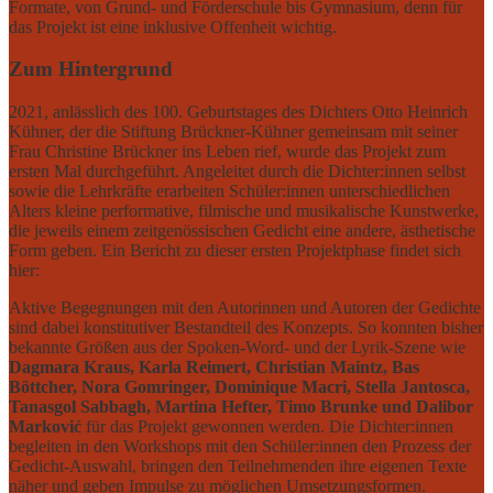
Formate, von Grund- und Förderschule bis Gymnasium, denn für
das Projekt ist eine inklusive Offenheit wichtig.
Zum Hintergrund
2021, anlässlich des 100. Geburtstages des Dichters Otto Heinrich
Kühner, der die Stiftung Brückner-Kühner gemeinsam mit seiner
Frau Christine Brückner ins Leben rief, wurde das Projekt zum
ersten Mal durchgeführt. Angeleitet durch die Dichter:innen selbst
sowie die Lehrkräfte erarbeiten Schüler:innen unterschiedlichen
Alters kleine performative, filmische und musikalische Kunstwerke,
die jeweils einem zeitgenössischen Gedicht eine andere, ästhetische
Form geben. Ein Bericht zu dieser ersten Projektphase findet sich
hier:
brueckner-kuehner.de/strebe-zum-halben-bericht.
Aktive Begegnungen mit den Autorinnen und Autoren der Gedichte
sind dabei konstitutiver Bestandteil des Konzepts. So konnten bisher
bekannte Größen aus der Spoken-Word- und der Lyrik-Szene wie
Dagmara Kraus, Karla Reimert, Christian Maintz, Bas
Böttcher, Nora Gomringer, Dominique Macri, Stella Jantosca,
Tanasgol Sabbagh, Martina Hefter, Timo Brunke und Dalibor
Marković
für das Projekt gewonnen werden. Die Dichter:innen
begleiten in den Workshops mit den Schüler:innen den Prozess der
Gedicht-Auswahl, bringen den Teilnehmenden ihre eigenen Texte
näher und geben Impulse zu möglichen Umsetzungsformen.