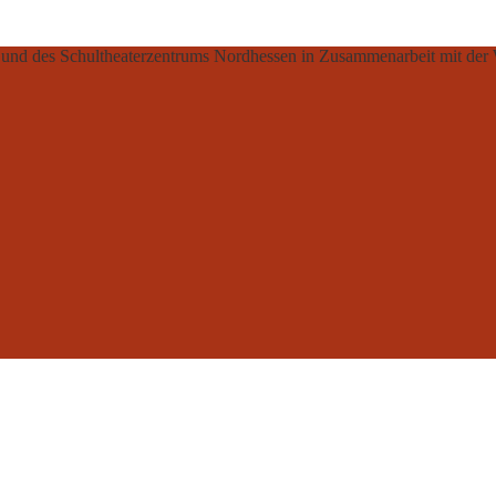
er und des Schultheaterzentrums Nordhessen in Zusammenarbeit mit de