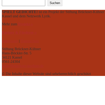
Suchen
SPIELT GEDICHTE!
ist ein Projekt der Stiftung Brückner-Kühn
Kassel und dem Netzwerk Lyrik.
Mehr zum
Projekt »
Partner & Förderer »
Impressum
|
Datenschutz
Stiftung Brückner-Kühner
Hans-Böckler-Str. 5
34121 Kassel
0561-24304
post@brueckner-kuehner.de
© Die Inhalte dieser Website sind urheberrechtlich geschützt