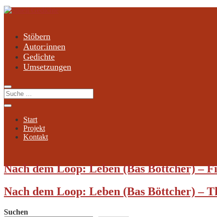
Stöbern
Autor:innen
Gedichte
Umsetzungen
Start
Projekt
Kontakt
Nach dem Loop: Leben (Bas Böttcher) – F
Nach dem Loop: Leben (Bas Böttcher) – T
Suchen